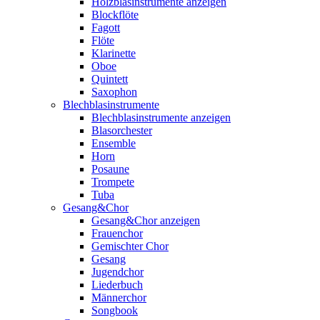
Holzblasinstrumente anzeigen
Blockflöte
Fagott
Flöte
Klarinette
Oboe
Quintett
Saxophon
Blechblasinstrumente
Blechblasinstrumente anzeigen
Blasorchester
Ensemble
Horn
Posaune
Trompete
Tuba
Gesang&Chor
Gesang&Chor anzeigen
Frauenchor
Gemischter Chor
Gesang
Jugendchor
Liederbuch
Männerchor
Songbook