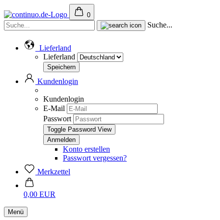
0
Suche...
Lieferland
Lieferland
Kundenlogin
Kundenlogin
E-Mail
Passwort
Toggle Password View
Konto erstellen
Passwort vergessen?
Merkzettel
0,00 EUR
Menü