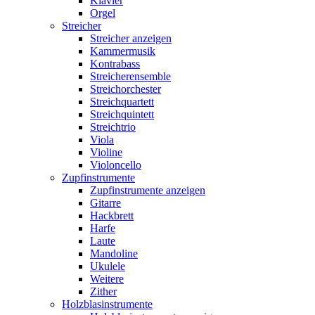
Klavier
Orgel
Streicher
Streicher anzeigen
Kammermusik
Kontrabass
Streicherensemble
Streichorchester
Streichquartett
Streichquintett
Streichtrio
Viola
Violine
Violoncello
Zupfinstrumente
Zupfinstrumente anzeigen
Gitarre
Hackbrett
Harfe
Laute
Mandoline
Ukulele
Weitere
Zither
Holzblasinstrumente