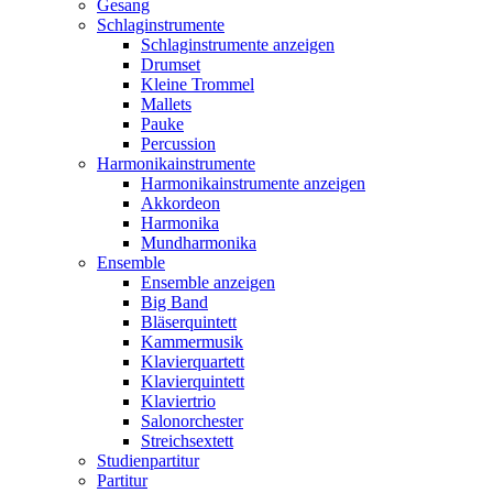
Gesang
Schlaginstrumente
Schlaginstrumente anzeigen
Drumset
Kleine Trommel
Mallets
Pauke
Percussion
Harmonikainstrumente
Harmonikainstrumente anzeigen
Akkordeon
Harmonika
Mundharmonika
Ensemble
Ensemble anzeigen
Big Band
Bläserquintett
Kammermusik
Klavierquartett
Klavierquintett
Klaviertrio
Salonorchester
Streichsextett
Studienpartitur
Partitur