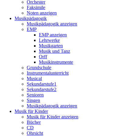
Orchester
Faksimile
Noten anzeigen
Musikpädagogik
Musikpädagogik anzeigen
EMP
EMP anzeigen
Lehrwerke
Musikgarten
Musik und Tanz
Orff
Musikinstrumente
Grundschule
Instrumentalunterricht
Musical
Sekundarstufe1
Sekundarstufe2
Senioren
Singen
Musikpädagogik anzeigen
Musik für Kinder
Musik für Kinder anzeigen
Bücher
CD
Ohrsicht