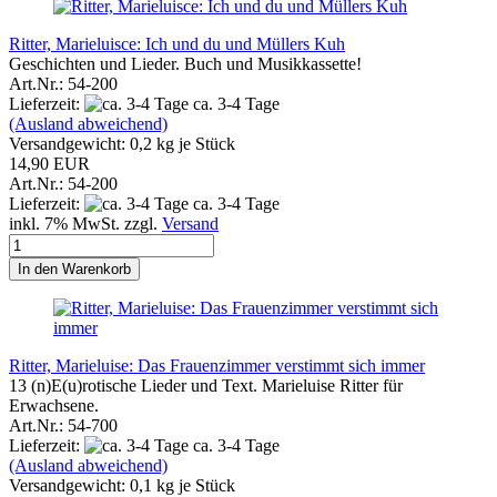
Ritter, Marieluisce: Ich und du und Müllers Kuh
Geschichten und Lieder. Buch und Musikkassette!
Art.Nr.: 54-200
Lieferzeit:
ca. 3-4 Tage
(Ausland abweichend)
Versandgewicht:
0,2
kg je Stück
14,90 EUR
Art.Nr.: 54-200
Lieferzeit:
ca. 3-4 Tage
inkl. 7% MwSt. zzgl.
Versand
In den Warenkorb
Ritter, Marieluise: Das Frauenzimmer verstimmt sich immer
13 (n)E(u)rotische Lieder und Text. Marieluise Ritter für
Erwachsene.
Art.Nr.: 54-700
Lieferzeit:
ca. 3-4 Tage
(Ausland abweichend)
Versandgewicht:
0,1
kg je Stück