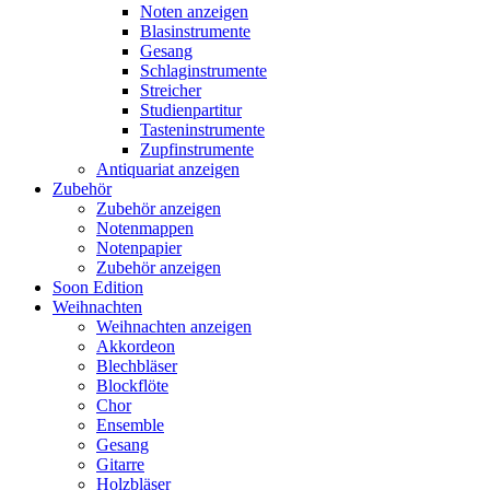
Noten anzeigen
Blasinstrumente
Gesang
Schlaginstrumente
Streicher
Studienpartitur
Tasteninstrumente
Zupfinstrumente
Antiquariat anzeigen
Zubehör
Zubehör anzeigen
Notenmappen
Notenpapier
Zubehör anzeigen
Soon Edition
Weihnachten
Weihnachten anzeigen
Akkordeon
Blechbläser
Blockflöte
Chor
Ensemble
Gesang
Gitarre
Holzbläser