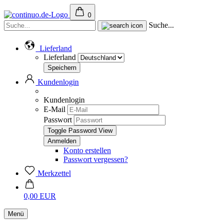
0
Suche...
Lieferland
Lieferland
Kundenlogin
Kundenlogin
E-Mail
Passwort
Toggle Password View
Konto erstellen
Passwort vergessen?
Merkzettel
0,00 EUR
Menü