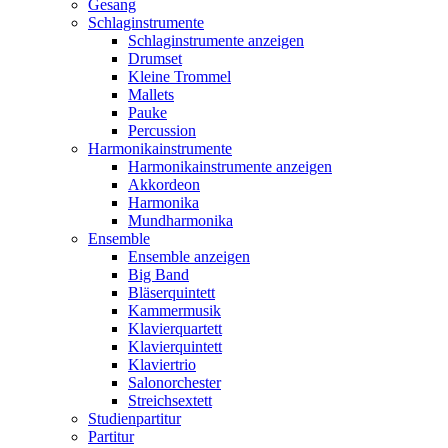
Gesang
Schlaginstrumente
Schlaginstrumente anzeigen
Drumset
Kleine Trommel
Mallets
Pauke
Percussion
Harmonikainstrumente
Harmonikainstrumente anzeigen
Akkordeon
Harmonika
Mundharmonika
Ensemble
Ensemble anzeigen
Big Band
Bläserquintett
Kammermusik
Klavierquartett
Klavierquintett
Klaviertrio
Salonorchester
Streichsextett
Studienpartitur
Partitur