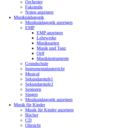
Orchester
Faksimile
Noten anzeigen
Musikpädagogik
Musikpädagogik anzeigen
EMP
EMP anzeigen
Lehrwerke
Musikgarten
Musik und Tanz
Orff
Musikinstrumente
Grundschule
Instrumentalunterricht
Musical
Sekundarstufe1
Sekundarstufe2
Senioren
Singen
Musikpädagogik anzeigen
Musik für Kinder
Musik für Kinder anzeigen
Bücher
CD
Ohrsicht