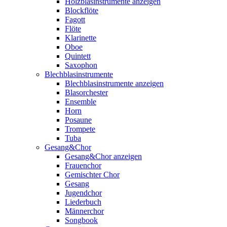
Holzblasinstrumente anzeigen
Blockflöte
Fagott
Flöte
Klarinette
Oboe
Quintett
Saxophon
Blechblasinstrumente
Blechblasinstrumente anzeigen
Blasorchester
Ensemble
Horn
Posaune
Trompete
Tuba
Gesang&Chor
Gesang&Chor anzeigen
Frauenchor
Gemischter Chor
Gesang
Jugendchor
Liederbuch
Männerchor
Songbook