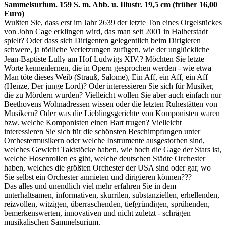
Sammelsurium. 159 S. m. Abb. u. Illustr. 19,5 cm (früher 16,00
Euro)
Wußten Sie, dass erst im Jahr 2639 der letzte Ton eines Orgelstückes
von John Cage erklingen wird, das man seit 2001 in Halberstadt
spielt? Oder dass sich Dirigenten gelegentlich beim Dirigieren
schwere, ja tödliche Verletzungen zufügen, wie der unglückliche
Jean-Baptiste Lully am Hof Ludwigs XIV.? Möchten Sie letzte
Worte kennenlernen, die in Opern gesprochen werden - wie etwa
Man töte dieses Weib (Strauß, Salome), Ein Aff, ein Aff, ein Aff
(Henze, Der junge Lord)? Oder interessieren Sie sich für Musiker,
die zu Mördern wurden? Vielleicht wollen Sie aber auch einfach nur
Beethovens Wohnadressen wissen oder die letzten Ruhestätten von
Musikern? Oder was die Lieblingsgerichte von Komponisten waren
bzw. welche Komponisten einen Bart trugen? Vielleicht
interessieren Sie sich für die schönsten Beschimpfungen unter
Orchestermusikern oder welche Instrumente ausgestorben sind,
welches Gewicht Taktstöcke haben, wie hoch die Gage der Stars ist,
welche Hosenrollen es gibt, welche deutschen Städte Orchester
haben, welches die größten Orchester der USA sind oder gar, wo
Sie selbst ein Orchester anmieten und dirigieren können???
Das alles und unendlich viel mehr erfahren Sie in dem
unterhaltsamen, informativen, skurrilen, substanziellen, erhellenden,
reizvollen, witzigen, überraschenden, tiefgründigen, sprühenden,
bemerkenswerten, innovativen und nicht zuletzt - schrägen
musikalischen Sammelsurium.