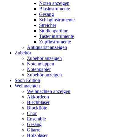
Noten anzeigen
Blasinstrumente
Gesang
Schlaginstrumente
Streicher
Studienpartitur
Tasteninstrumente
Zupfinstrumente
Antiquariat anzeigen
Zubehör
Zubehör anzeigen
Notenmappen
Notenpapier
Zubehör anzeigen
Soon Edition
Weihnachten
Weihnachten anzeigen
Akkordeon
Blechbläser
Blockflöte
Chor
Ensemble
Gesang
Gitarre
Holzbläser