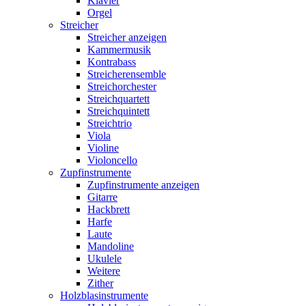
Klavier
Orgel
Streicher
Streicher anzeigen
Kammermusik
Kontrabass
Streicherensemble
Streichorchester
Streichquartett
Streichquintett
Streichtrio
Viola
Violine
Violoncello
Zupfinstrumente
Zupfinstrumente anzeigen
Gitarre
Hackbrett
Harfe
Laute
Mandoline
Ukulele
Weitere
Zither
Holzblasinstrumente