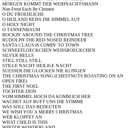
MORGEN KOMMT DER WEIHNACHTSMANN
Nun Freut Euch Ihr Christen
O DU FROEHLICHE
O HEILAND REISS DIE HIMMEL AUF
O HOLY NIGHT
O TANNENBAUM
ROCKIN' AROUND THE CHRISTMAS TREE
RUDOLPH THE RED NOSED REINDEER
SANTA CLAUS IS COMIN' TO TOWN
SCHNEEFLOECKCHEN WEISSROECKCHEN
SILVER BELLS
STILL STILL STILL
STILLE NACHT HEILIGE NACHT
SUESSER DIE GLOCKEN NIE KLINGEN
THE CHRISTMAS SONG (CHESTNUTS ROASTING ON AN
OPEN FIRE)
THE FIRST NOEL
TOCHTER ZION
VOM HIMMEL HOCH DA KOMM ICH HER
WACHET AUF RUFT UNS DIE STIMME
WAS SOLL DAS BEDEUTEN
WE WISH YOU A MERRY CHRISTMAS
WER KLOPFET AN
WHAT CHILD IS THIS
WINTER WONDERLAND