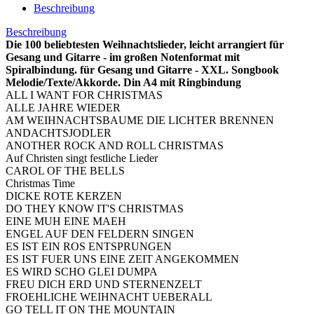
Beschreibung
Beschreibung
Die 100 beliebtesten Weihnachtslieder, leicht arrangiert für
Gesang und Gitarre - im großen Notenformat mit
Spiralbindung. für Gesang und Gitarre - XXL. Songbook
Melodie/Texte/Akkorde. Din A4 mit Ringbindung
ALL I WANT FOR CHRISTMAS
ALLE JAHRE WIEDER
AM WEIHNACHTSBAUME DIE LICHTER BRENNEN
ANDACHTSJODLER
ANOTHER ROCK AND ROLL CHRISTMAS
Auf Christen singt festliche Lieder
CAROL OF THE BELLS
Christmas Time
DICKE ROTE KERZEN
DO THEY KNOW IT'S CHRISTMAS
EINE MUH EINE MAEH
ENGEL AUF DEN FELDERN SINGEN
ES IST EIN ROS ENTSPRUNGEN
ES IST FUER UNS EINE ZEIT ANGEKOMMEN
ES WIRD SCHO GLEI DUMPA
FREU DICH ERD UND STERNENZELT
FROEHLICHE WEIHNACHT UEBERALL
GO TELL IT ON THE MOUNTAIN