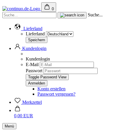
0
Suche...
Lieferland
Lieferland
Kundenlogin
Kundenlogin
E-Mail
Passwort
Toggle Password View
Konto erstellen
Passwort vergessen?
Merkzettel
0,00 EUR
Menü