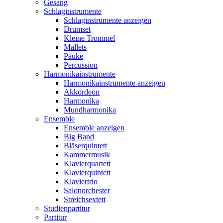
Gesang
Schlaginstrumente
Schlaginstrumente anzeigen
Drumset
Kleine Trommel
Mallets
Pauke
Percussion
Harmonikainstrumente
Harmonikainstrumente anzeigen
Akkordeon
Harmonika
Mundharmonika
Ensemble
Ensemble anzeigen
Big Band
Bläserquintett
Kammermusik
Klavierquartett
Klavierquintett
Klaviertrio
Salonorchester
Streichsextett
Studienpartitur
Partitur