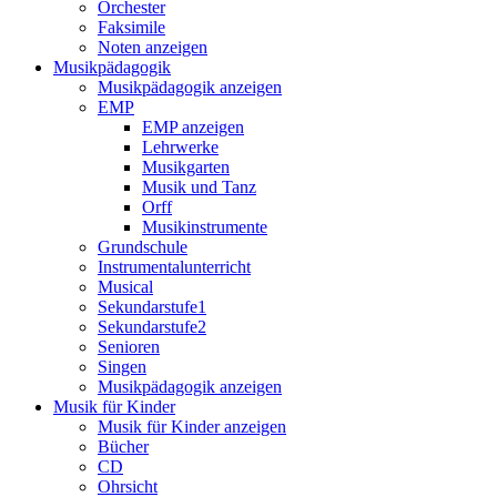
Orchester
Faksimile
Noten anzeigen
Musikpädagogik
Musikpädagogik anzeigen
EMP
EMP anzeigen
Lehrwerke
Musikgarten
Musik und Tanz
Orff
Musikinstrumente
Grundschule
Instrumentalunterricht
Musical
Sekundarstufe1
Sekundarstufe2
Senioren
Singen
Musikpädagogik anzeigen
Musik für Kinder
Musik für Kinder anzeigen
Bücher
CD
Ohrsicht