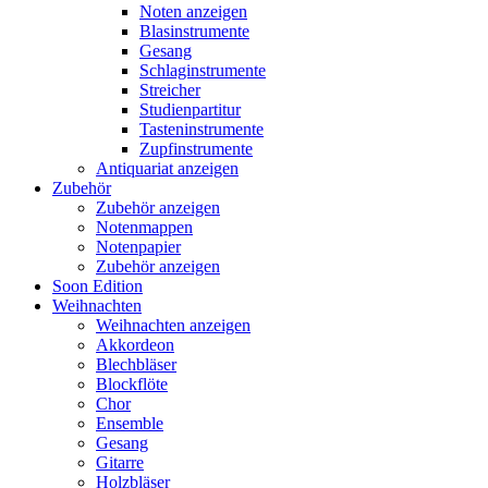
Noten anzeigen
Blasinstrumente
Gesang
Schlaginstrumente
Streicher
Studienpartitur
Tasteninstrumente
Zupfinstrumente
Antiquariat anzeigen
Zubehör
Zubehör anzeigen
Notenmappen
Notenpapier
Zubehör anzeigen
Soon Edition
Weihnachten
Weihnachten anzeigen
Akkordeon
Blechbläser
Blockflöte
Chor
Ensemble
Gesang
Gitarre
Holzbläser