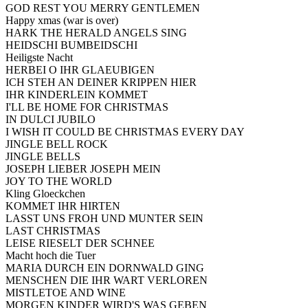
GOD REST YOU MERRY GENTLEMEN
Happy xmas (war is over)
HARK THE HERALD ANGELS SING
HEIDSCHI BUMBEIDSCHI
Heiligste Nacht
HERBEI O IHR GLAEUBIGEN
ICH STEH AN DEINER KRIPPEN HIER
IHR KINDERLEIN KOMMET
I'LL BE HOME FOR CHRISTMAS
IN DULCI JUBILO
I WISH IT COULD BE CHRISTMAS EVERY DAY
JINGLE BELL ROCK
JINGLE BELLS
JOSEPH LIEBER JOSEPH MEIN
JOY TO THE WORLD
Kling Gloeckchen
KOMMET IHR HIRTEN
LASST UNS FROH UND MUNTER SEIN
LAST CHRISTMAS
LEISE RIESELT DER SCHNEE
Macht hoch die Tuer
MARIA DURCH EIN DORNWALD GING
MENSCHEN DIE IHR WART VERLOREN
MISTLETOE AND WINE
MORGEN KINDER WIRD'S WAS GEBEN