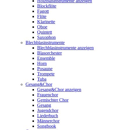
Holzblasinstrumente anzeigen
Blockflöte
Fagott
Flöte
Klarinette
Oboe
Quintett
Saxophon
Blechblasinstrumente
Blechblasinstrumente anzeigen
Blasorchester
Ensemble
Horn
Posaune
Trompete
Tuba
Gesang&Chor
Gesang&Chor anzeigen
Frauenchor
Gemischter Chor
Gesang
Jugendchor
Liederbuch
Männerchor
Songbook