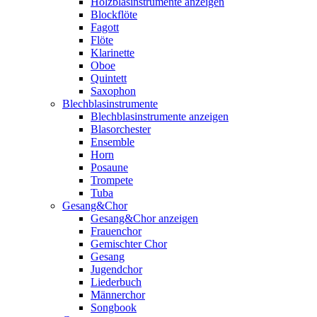
Holzblasinstrumente anzeigen
Blockflöte
Fagott
Flöte
Klarinette
Oboe
Quintett
Saxophon
Blechblasinstrumente
Blechblasinstrumente anzeigen
Blasorchester
Ensemble
Horn
Posaune
Trompete
Tuba
Gesang&Chor
Gesang&Chor anzeigen
Frauenchor
Gemischter Chor
Gesang
Jugendchor
Liederbuch
Männerchor
Songbook