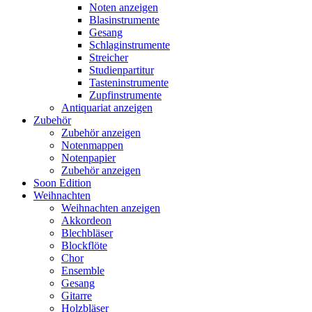
Noten anzeigen
Blasinstrumente
Gesang
Schlaginstrumente
Streicher
Studienpartitur
Tasteninstrumente
Zupfinstrumente
Antiquariat anzeigen
Zubehör
Zubehör anzeigen
Notenmappen
Notenpapier
Zubehör anzeigen
Soon Edition
Weihnachten
Weihnachten anzeigen
Akkordeon
Blechbläser
Blockflöte
Chor
Ensemble
Gesang
Gitarre
Holzbläser