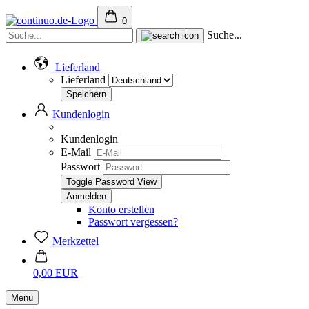
0
Suche...
Lieferland
Lieferland
Kundenlogin
Kundenlogin
E-Mail
Passwort
Toggle Password View
Konto erstellen
Passwort vergessen?
Merkzettel
0,00 EUR
Menü