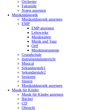
Orchester
Faksimile
Noten anzeigen
Musikpädagogik
Musikpädagogik anzeigen
EMP
EMP anzeigen
Lehrwerke
Musikgarten
Musik und Tanz
Orff
Musikinstrumente
Grundschule
Instrumentalunterricht
Musical
Sekundarstufe1
Sekundarstufe2
Senioren
Singen
Musikpädagogik anzeigen
Musik für Kinder
Musik für Kinder anzeigen
Bücher
CD
Ohrsicht