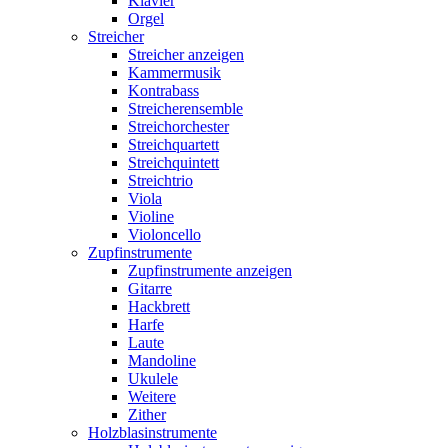
Klavier
Orgel
Streicher
Streicher anzeigen
Kammermusik
Kontrabass
Streicherensemble
Streichorchester
Streichquartett
Streichquintett
Streichtrio
Viola
Violine
Violoncello
Zupfinstrumente
Zupfinstrumente anzeigen
Gitarre
Hackbrett
Harfe
Laute
Mandoline
Ukulele
Weitere
Zither
Holzblasinstrumente