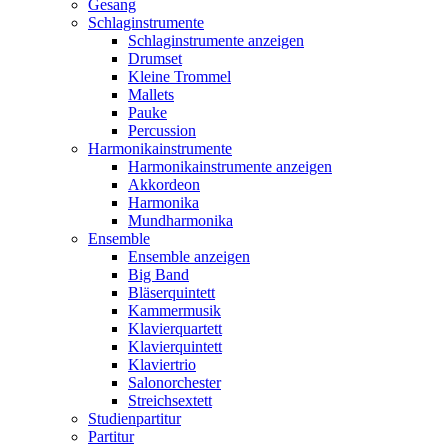
Gesang
Schlaginstrumente
Schlaginstrumente anzeigen
Drumset
Kleine Trommel
Mallets
Pauke
Percussion
Harmonikainstrumente
Harmonikainstrumente anzeigen
Akkordeon
Harmonika
Mundharmonika
Ensemble
Ensemble anzeigen
Big Band
Bläserquintett
Kammermusik
Klavierquartett
Klavierquintett
Klaviertrio
Salonorchester
Streichsextett
Studienpartitur
Partitur