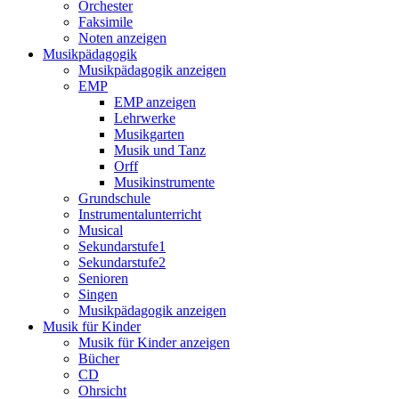
Orchester
Faksimile
Noten anzeigen
Musikpädagogik
Musikpädagogik anzeigen
EMP
EMP anzeigen
Lehrwerke
Musikgarten
Musik und Tanz
Orff
Musikinstrumente
Grundschule
Instrumentalunterricht
Musical
Sekundarstufe1
Sekundarstufe2
Senioren
Singen
Musikpädagogik anzeigen
Musik für Kinder
Musik für Kinder anzeigen
Bücher
CD
Ohrsicht