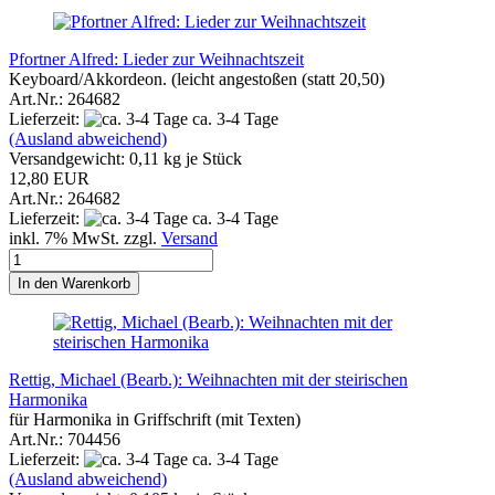
Pfortner Alfred: Lieder zur Weihnachtszeit
Keyboard/Akkordeon. (leicht angestoßen (statt 20,50)
Art.Nr.: 264682
Lieferzeit:
ca. 3-4 Tage
(Ausland abweichend)
Versandgewicht:
0,11
kg je Stück
12,80 EUR
Art.Nr.: 264682
Lieferzeit:
ca. 3-4 Tage
inkl. 7% MwSt. zzgl.
Versand
In den Warenkorb
Rettig, Michael (Bearb.): Weihnachten mit der steirischen
Harmonika
für Harmonika in Griffschrift (mit Texten)
Art.Nr.: 704456
Lieferzeit:
ca. 3-4 Tage
(Ausland abweichend)