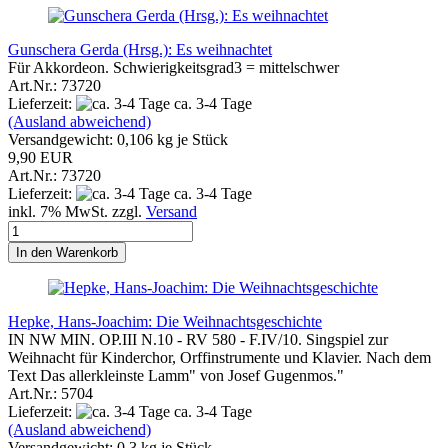
Gunschera Gerda (Hrsg.): Es weihnachtet
Für Akkordeon. Schwierigkeitsgrad3 = mittelschwer
Art.Nr.: 73720
Lieferzeit:
ca. 3-4 Tage
(Ausland abweichend)
Versandgewicht:
0,106
kg je Stück
9,90 EUR
Art.Nr.: 73720
Lieferzeit:
ca. 3-4 Tage
inkl. 7% MwSt. zzgl.
Versand
In den Warenkorb
Hepke, Hans-Joachim: Die Weihnachtsgeschichte
IN NW MIN. OP.III N.10 - RV 580 - F.IV/10. Singspiel zur
Weihnacht für Kinderchor, Orffinstrumente und Klavier. Nach dem
Text Das allerkleinste Lamm" von Josef Gugenmos."
Art.Nr.: 5704
Lieferzeit:
ca. 3-4 Tage
(Ausland abweichend)
Versandgewicht:
0,3
kg je Stück