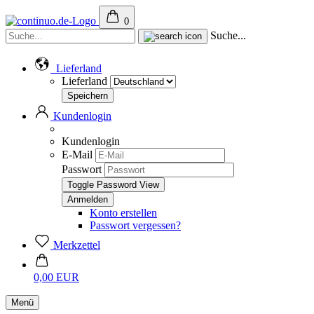
0
Suche...
Lieferland
Lieferland
Kundenlogin
Kundenlogin
E-Mail
Passwort
Toggle Password View
Konto erstellen
Passwort vergessen?
Merkzettel
0,00 EUR
Menü