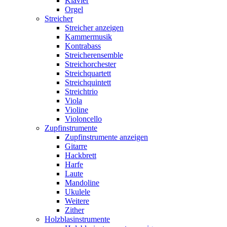
Klavier
Orgel
Streicher
Streicher anzeigen
Kammermusik
Kontrabass
Streicherensemble
Streichorchester
Streichquartett
Streichquintett
Streichtrio
Viola
Violine
Violoncello
Zupfinstrumente
Zupfinstrumente anzeigen
Gitarre
Hackbrett
Harfe
Laute
Mandoline
Ukulele
Weitere
Zither
Holzblasinstrumente