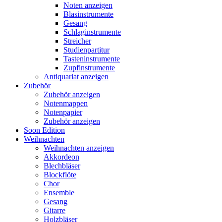
Noten anzeigen
Blasinstrumente
Gesang
Schlaginstrumente
Streicher
Studienpartitur
Tasteninstrumente
Zupfinstrumente
Antiquariat anzeigen
Zubehör
Zubehör anzeigen
Notenmappen
Notenpapier
Zubehör anzeigen
Soon Edition
Weihnachten
Weihnachten anzeigen
Akkordeon
Blechbläser
Blockflöte
Chor
Ensemble
Gesang
Gitarre
Holzbläser