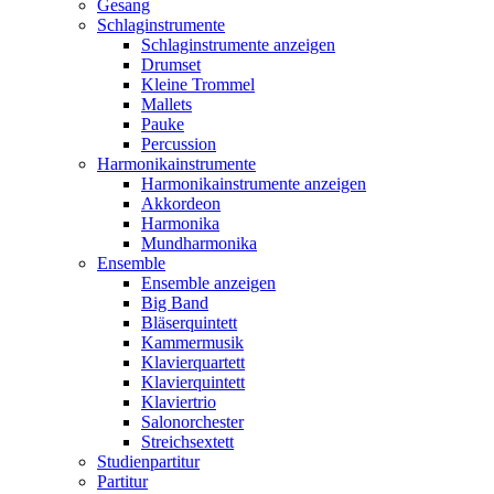
Gesang
Schlaginstrumente
Schlaginstrumente anzeigen
Drumset
Kleine Trommel
Mallets
Pauke
Percussion
Harmonikainstrumente
Harmonikainstrumente anzeigen
Akkordeon
Harmonika
Mundharmonika
Ensemble
Ensemble anzeigen
Big Band
Bläserquintett
Kammermusik
Klavierquartett
Klavierquintett
Klaviertrio
Salonorchester
Streichsextett
Studienpartitur
Partitur