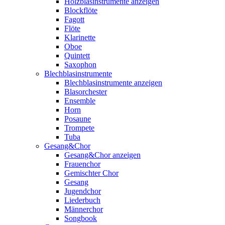
Holzblasinstrumente anzeigen
Blockflöte
Fagott
Flöte
Klarinette
Oboe
Quintett
Saxophon
Blechblasinstrumente
Blechblasinstrumente anzeigen
Blasorchester
Ensemble
Horn
Posaune
Trompete
Tuba
Gesang&Chor
Gesang&Chor anzeigen
Frauenchor
Gemischter Chor
Gesang
Jugendchor
Liederbuch
Männerchor
Songbook