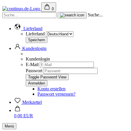
0
Suche...
Lieferland
Lieferland
Kundenlogin
Kundenlogin
E-Mail
Passwort
Toggle Password View
Konto erstellen
Passwort vergessen?
Merkzettel
0,00 EUR
Menü