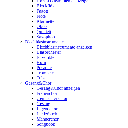
Holzblasinstrumente anzeigen
Blockflöte
Fagott
Flöte
Klarinette
Oboe
Quintett
Saxophon
Blechblasinstrumente
Blechblasinstrumente anzeigen
Blasorchester
Ensemble
Horn
Posaune
Trompete
Tuba
Gesang&Chor
Gesang&Chor anzeigen
Frauenchor
Gemischter Chor
Gesang
Jugendchor
Liederbuch
Männerchor
Songbook