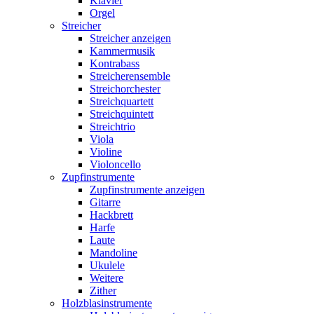
Klavier
Orgel
Streicher
Streicher anzeigen
Kammermusik
Kontrabass
Streicherensemble
Streichorchester
Streichquartett
Streichquintett
Streichtrio
Viola
Violine
Violoncello
Zupfinstrumente
Zupfinstrumente anzeigen
Gitarre
Hackbrett
Harfe
Laute
Mandoline
Ukulele
Weitere
Zither
Holzblasinstrumente