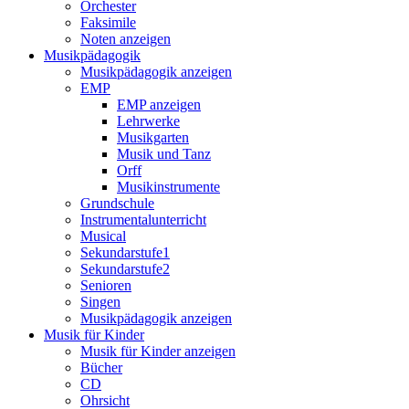
Orchester
Faksimile
Noten anzeigen
Musikpädagogik
Musikpädagogik anzeigen
EMP
EMP anzeigen
Lehrwerke
Musikgarten
Musik und Tanz
Orff
Musikinstrumente
Grundschule
Instrumentalunterricht
Musical
Sekundarstufe1
Sekundarstufe2
Senioren
Singen
Musikpädagogik anzeigen
Musik für Kinder
Musik für Kinder anzeigen
Bücher
CD
Ohrsicht