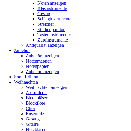
Noten anzeigen
Blasinstrumente
Gesang
Schlaginstrumente
Streicher
Studienpartitur
Tasteninstrumente
Zupfinstrumente
Antiquariat anzeigen
Zubehör
Zubehör anzeigen
Notenmappen
Notenpapier
Zubehör anzeigen
Soon Edition
Weihnachten
Weihnachten anzeigen
Akkordeon
Blechbläser
Blockflöte
Chor
Ensemble
Gesang
Gitarre
Holzbläser