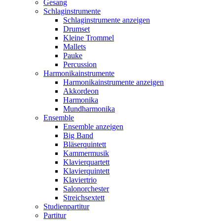
Gesang
Schlaginstrumente
Schlaginstrumente anzeigen
Drumset
Kleine Trommel
Mallets
Pauke
Percussion
Harmonikainstrumente
Harmonikainstrumente anzeigen
Akkordeon
Harmonika
Mundharmonika
Ensemble
Ensemble anzeigen
Big Band
Bläserquintett
Kammermusik
Klavierquartett
Klavierquintett
Klaviertrio
Salonorchester
Streichsextett
Studienpartitur
Partitur