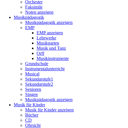
Orchester
Faksimile
Noten anzeigen
Musikpädagogik
Musikpädagogik anzeigen
EMP
EMP anzeigen
Lehrwerke
Musikgarten
Musik und Tanz
Orff
Musikinstrumente
Grundschule
Instrumentalunterricht
Musical
Sekundarstufe1
Sekundarstufe2
Senioren
Singen
Musikpädagogik anzeigen
Musik für Kinder
Musik für Kinder anzeigen
Bücher
CD
Ohrsicht