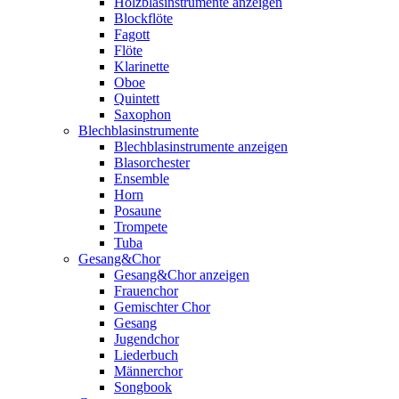
Holzblasinstrumente anzeigen
Blockflöte
Fagott
Flöte
Klarinette
Oboe
Quintett
Saxophon
Blechblasinstrumente
Blechblasinstrumente anzeigen
Blasorchester
Ensemble
Horn
Posaune
Trompete
Tuba
Gesang&Chor
Gesang&Chor anzeigen
Frauenchor
Gemischter Chor
Gesang
Jugendchor
Liederbuch
Männerchor
Songbook