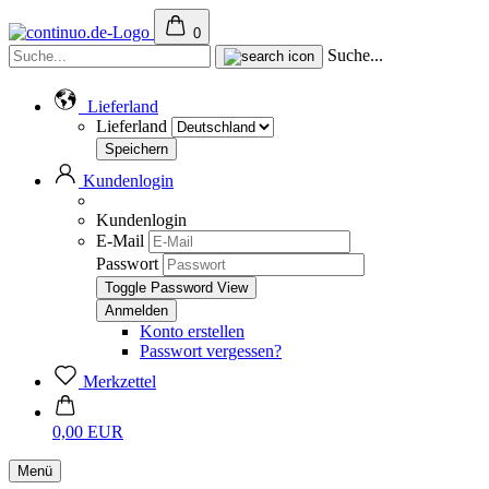
0
Suche...
Lieferland
Lieferland
Kundenlogin
Kundenlogin
E-Mail
Passwort
Toggle Password View
Konto erstellen
Passwort vergessen?
Merkzettel
0,00 EUR
Menü