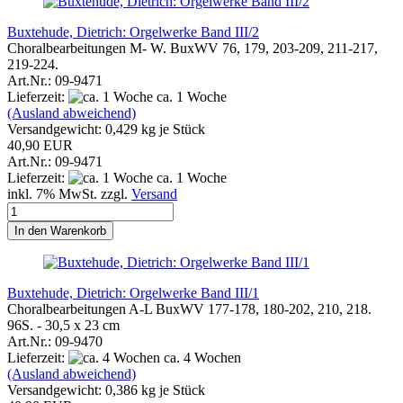
Buxtehude, Dietrich: Orgelwerke Band III/2
Choralbearbeitungen M- W. BuxWV 76, 179, 203-209, 211-217,
219-224.
Art.Nr.: 09-9471
Lieferzeit:
ca. 1 Woche
(Ausland abweichend)
Versandgewicht:
0,429
kg je Stück
40,90 EUR
Art.Nr.: 09-9471
Lieferzeit:
ca. 1 Woche
inkl. 7% MwSt. zzgl.
Versand
In den Warenkorb
Buxtehude, Dietrich: Orgelwerke Band III/1
Choralbearbeitungen A-L BuxWV 177-178, 180-202, 210, 218.
96S. - 30,5 x 23 cm
Art.Nr.: 09-9470
Lieferzeit:
ca. 4 Wochen
(Ausland abweichend)
Versandgewicht:
0,386
kg je Stück