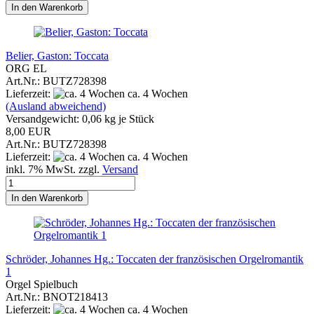
In den Warenkorb
Belier, Gaston: Toccata
ORG EL
Art.Nr.: BUTZ728398
Lieferzeit:
ca. 4 Wochen
(Ausland abweichend)
Versandgewicht:
0,06
kg je Stück
8,00 EUR
Art.Nr.: BUTZ728398
Lieferzeit:
ca. 4 Wochen
inkl. 7% MwSt. zzgl.
Versand
In den Warenkorb
Schröder, Johannes Hg.: Toccaten der französischen Orgelromantik
1
Orgel Spielbuch
Art.Nr.: BNOT218413
Lieferzeit:
ca. 4 Wochen