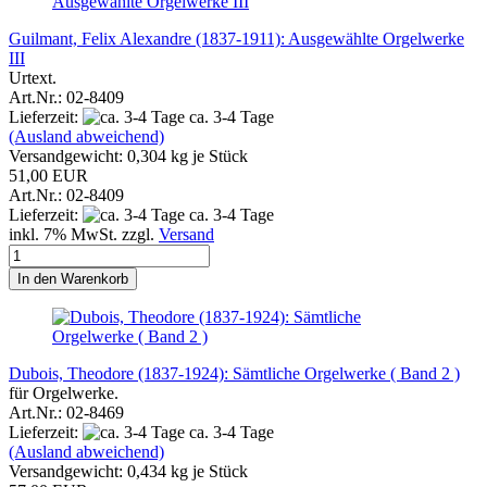
Guilmant, Felix Alexandre (1837-1911): Ausgewählte Orgelwerke
III
Urtext.
Art.Nr.: 02-8409
Lieferzeit:
ca. 3-4 Tage
(Ausland abweichend)
Versandgewicht:
0,304
kg je Stück
51,00 EUR
Art.Nr.: 02-8409
Lieferzeit:
ca. 3-4 Tage
inkl. 7% MwSt. zzgl.
Versand
In den Warenkorb
Dubois, Theodore (1837-1924): Sämtliche Orgelwerke ( Band 2 )
für Orgelwerke.
Art.Nr.: 02-8469
Lieferzeit:
ca. 3-4 Tage
(Ausland abweichend)
Versandgewicht:
0,434
kg je Stück