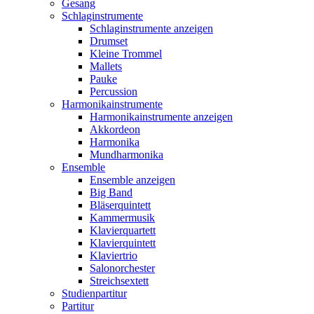
Gesang
Schlaginstrumente
Schlaginstrumente anzeigen
Drumset
Kleine Trommel
Mallets
Pauke
Percussion
Harmonikainstrumente
Harmonikainstrumente anzeigen
Akkordeon
Harmonika
Mundharmonika
Ensemble
Ensemble anzeigen
Big Band
Bläserquintett
Kammermusik
Klavierquartett
Klavierquintett
Klaviertrio
Salonorchester
Streichsextett
Studienpartitur
Partitur