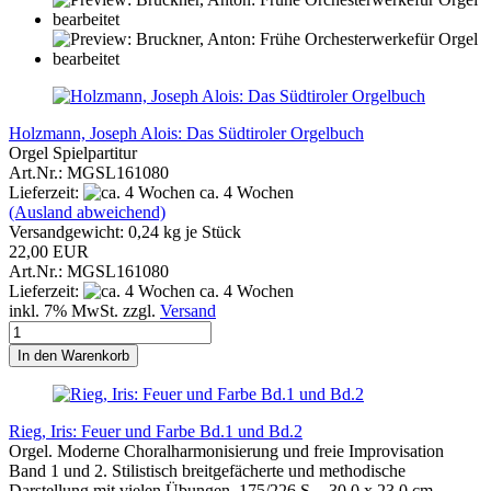
Holzmann, Joseph Alois: Das Südtiroler Orgelbuch
Orgel Spielpartitur
Art.Nr.: MGSL161080
Lieferzeit:
ca. 4 Wochen
(Ausland abweichend)
Versandgewicht:
0,24
kg je Stück
22,00 EUR
Art.Nr.: MGSL161080
Lieferzeit:
ca. 4 Wochen
inkl. 7% MwSt. zzgl.
Versand
In den Warenkorb
Rieg, Iris: Feuer und Farbe Bd.1 und Bd.2
Orgel. Moderne Choralharmonisierung und freie Improvisation
Band 1 und 2. Stilistisch breitgefächerte und methodische
Darstellung mit vielen Übungen. 175/226 S. - 30,0 x 23,0 cm