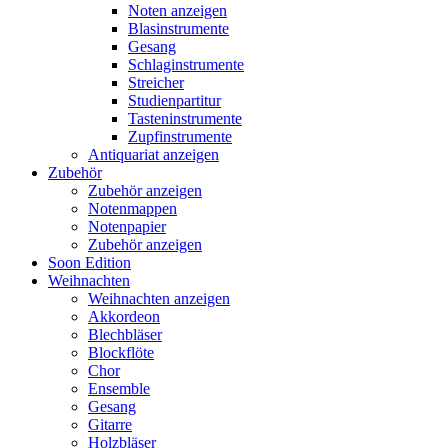
Noten anzeigen
Blasinstrumente
Gesang
Schlaginstrumente
Streicher
Studienpartitur
Tasteninstrumente
Zupfinstrumente
Antiquariat anzeigen
Zubehör
Zubehör anzeigen
Notenmappen
Notenpapier
Zubehör anzeigen
Soon Edition
Weihnachten
Weihnachten anzeigen
Akkordeon
Blechbläser
Blockflöte
Chor
Ensemble
Gesang
Gitarre
Holzbläser