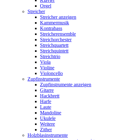
Klavier
Orgel
Streicher
Streicher anzeigen
Kammermusik
Kontrabass
Streicherensemble
Streichorchester
Streichquartett
Streichquintett
Streichtrio
Viola
Violine
Violoncello
Zupfinstrumente
Zupfinstrumente anzeigen
Gitarre
Hackbrett
Harfe
Laute
Mandoline
Ukulele
Weitere
Zither
Holzblasinstrumente