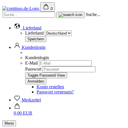
0
Suche...
Lieferland
Lieferland
Kundenlogin
Kundenlogin
E-Mail
Passwort
Toggle Password View
Konto erstellen
Passwort vergessen?
Merkzettel
0,00 EUR
Menü