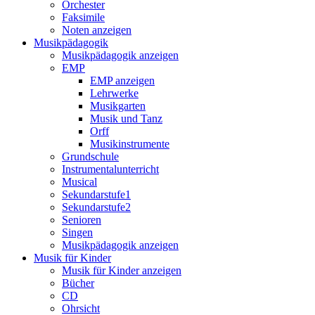
Orchester
Faksimile
Noten anzeigen
Musikpädagogik
Musikpädagogik anzeigen
EMP
EMP anzeigen
Lehrwerke
Musikgarten
Musik und Tanz
Orff
Musikinstrumente
Grundschule
Instrumentalunterricht
Musical
Sekundarstufe1
Sekundarstufe2
Senioren
Singen
Musikpädagogik anzeigen
Musik für Kinder
Musik für Kinder anzeigen
Bücher
CD
Ohrsicht