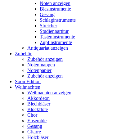
Noten anzeigen
Blasinstrumente
Gesang
Schlaginstrumente
Streicher
Studienpartitur
Tasteninstrumente
Zupfinstrumente
Antiquariat anzeigen
Zubehör
Zubehör anzeigen
Notenmappen
Notenpapier
Zubehör anzeigen
Soon Edition
Weihnachten
Weihnachten anzeigen
Akkordeon
Blechbläser
Blockflöte
Chor
Ensemble
Gesang
Gitarre
Holzbläser