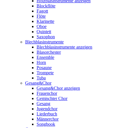
Holzblasinstrumente anzeigen
Blockflöte
Fagott
Flöte
Klarinette
Oboe
Quintett
Saxophon
Blechblasinstrumente
Blechblasinstrumente anzeigen
Blasorchester
Ensemble
Horn
Posaune
Trompete
Tuba
Gesang&Chor
Gesang&Chor anzeigen
Frauenchor
Gemischter Chor
Gesang
Jugendchor
Liederbuch
Männerchor
Songbook