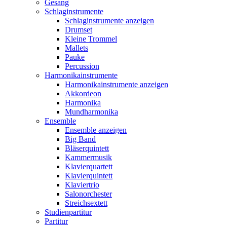
Gesang
Schlaginstrumente
Schlaginstrumente anzeigen
Drumset
Kleine Trommel
Mallets
Pauke
Percussion
Harmonikainstrumente
Harmonikainstrumente anzeigen
Akkordeon
Harmonika
Mundharmonika
Ensemble
Ensemble anzeigen
Big Band
Bläserquintett
Kammermusik
Klavierquartett
Klavierquintett
Klaviertrio
Salonorchester
Streichsextett
Studienpartitur
Partitur