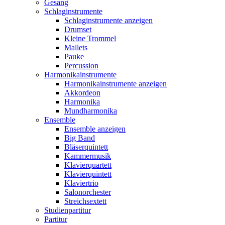
Gesang
Schlaginstrumente
Schlaginstrumente anzeigen
Drumset
Kleine Trommel
Mallets
Pauke
Percussion
Harmonikainstrumente
Harmonikainstrumente anzeigen
Akkordeon
Harmonika
Mundharmonika
Ensemble
Ensemble anzeigen
Big Band
Bläserquintett
Kammermusik
Klavierquartett
Klavierquintett
Klaviertrio
Salonorchester
Streichsextett
Studienpartitur
Partitur