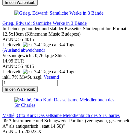
In den Warenkorb
Grieg, Edward: Sämtliche Werke in 3 Bände
In Leinen gebunden und stabiler Kassette. Studienpartitur..Format
12,5x18cm (Könemann Music Budapest)
Art.Nr.: 55-4015
Lieferzeit:
ca. 3-4 Tage
(Ausland abweichend)
Versandgewicht:
0,76
kg je Stück
14,95 EUR
Art.Nr.: 55-4015
Lieferzeit:
ca. 3-4 Tage
inkl. 7% MwSt. zzgl.
Versand
In den Warenkorb
Mathè, Otto Karl: Das seltsame Melodienbuch des Sir Charles
für 3 Instrumente und Schlagwerk. Partitur. (verlagsneu, gestempelt
A" als antiquarisch , statt 14,50)"
Art.Nr.: 15-20023-X