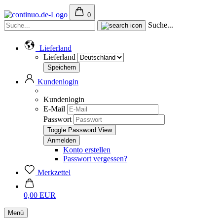
0
Suche...
Lieferland
Lieferland
Kundenlogin
Kundenlogin
E-Mail
Passwort
Toggle Password View
Konto erstellen
Passwort vergessen?
Merkzettel
0,00 EUR
Menü