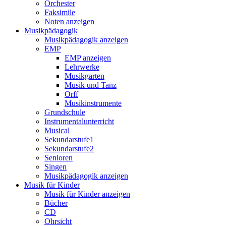
Orchester
Faksimile
Noten anzeigen
Musikpädagogik
Musikpädagogik anzeigen
EMP
EMP anzeigen
Lehrwerke
Musikgarten
Musik und Tanz
Orff
Musikinstrumente
Grundschule
Instrumentalunterricht
Musical
Sekundarstufe1
Sekundarstufe2
Senioren
Singen
Musikpädagogik anzeigen
Musik für Kinder
Musik für Kinder anzeigen
Bücher
CD
Ohrsicht