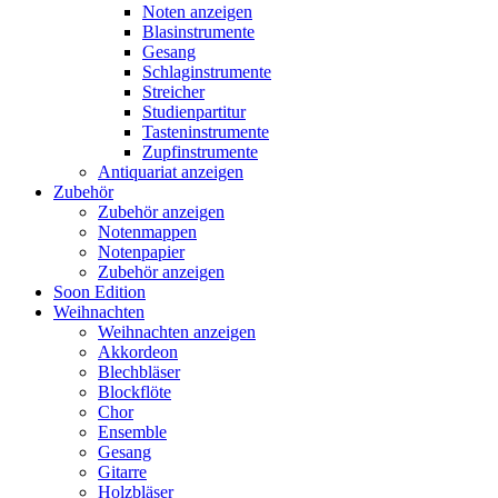
Noten anzeigen
Blasinstrumente
Gesang
Schlaginstrumente
Streicher
Studienpartitur
Tasteninstrumente
Zupfinstrumente
Antiquariat anzeigen
Zubehör
Zubehör anzeigen
Notenmappen
Notenpapier
Zubehör anzeigen
Soon Edition
Weihnachten
Weihnachten anzeigen
Akkordeon
Blechbläser
Blockflöte
Chor
Ensemble
Gesang
Gitarre
Holzbläser