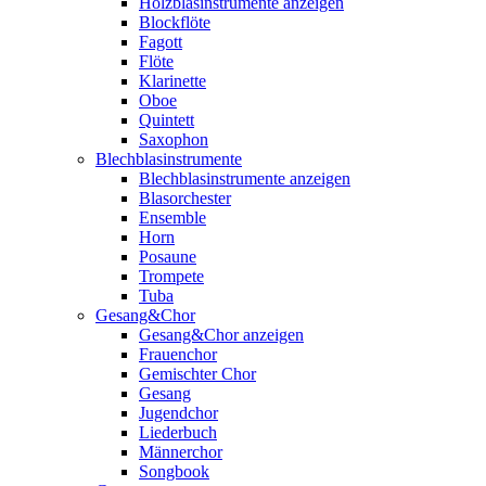
Holzblasinstrumente anzeigen
Blockflöte
Fagott
Flöte
Klarinette
Oboe
Quintett
Saxophon
Blechblasinstrumente
Blechblasinstrumente anzeigen
Blasorchester
Ensemble
Horn
Posaune
Trompete
Tuba
Gesang&Chor
Gesang&Chor anzeigen
Frauenchor
Gemischter Chor
Gesang
Jugendchor
Liederbuch
Männerchor
Songbook