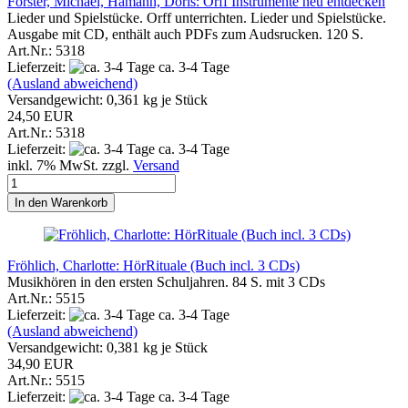
Forster, Michael, Hamann, Doris: Orff Instrumente neu entdecken
Lieder und Spielstücke. Orff unterrichten. Lieder und Spielstücke.
Ausgabe mit CD, enthält auch PDFs zum Audsrucken. 120 S.
Art.Nr.: 5318
Lieferzeit:
ca. 3-4 Tage
(Ausland abweichend)
Versandgewicht:
0,361
kg je Stück
24,50 EUR
Art.Nr.: 5318
Lieferzeit:
ca. 3-4 Tage
inkl. 7% MwSt. zzgl.
Versand
In den Warenkorb
Fröhlich, Charlotte: HörRituale (Buch incl. 3 CDs)
Musikhören in den ersten Schuljahren. 84 S. mit 3 CDs
Art.Nr.: 5515
Lieferzeit:
ca. 3-4 Tage
(Ausland abweichend)
Versandgewicht:
0,381
kg je Stück
34,90 EUR
Art.Nr.: 5515
Lieferzeit:
ca. 3-4 Tage