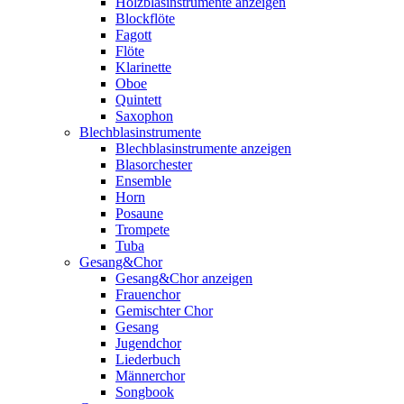
Holzblasinstrumente anzeigen
Blockflöte
Fagott
Flöte
Klarinette
Oboe
Quintett
Saxophon
Blechblasinstrumente
Blechblasinstrumente anzeigen
Blasorchester
Ensemble
Horn
Posaune
Trompete
Tuba
Gesang&Chor
Gesang&Chor anzeigen
Frauenchor
Gemischter Chor
Gesang
Jugendchor
Liederbuch
Männerchor
Songbook