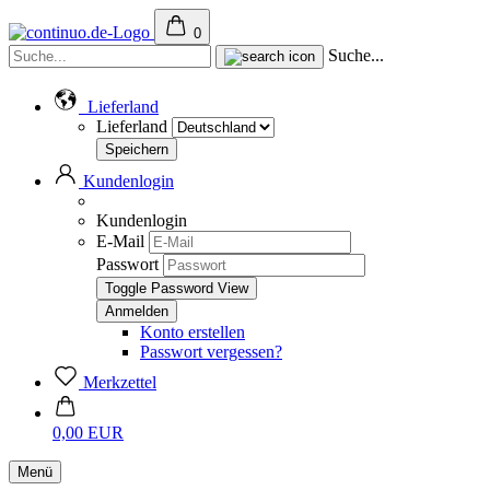
0
Suche...
Lieferland
Lieferland
Kundenlogin
Kundenlogin
E-Mail
Passwort
Toggle Password View
Konto erstellen
Passwort vergessen?
Merkzettel
0,00 EUR
Menü