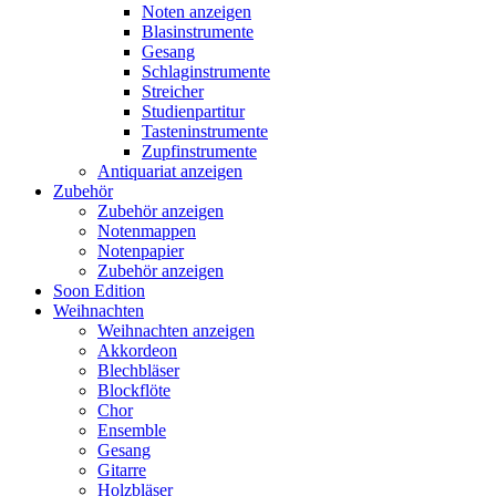
Noten anzeigen
Blasinstrumente
Gesang
Schlaginstrumente
Streicher
Studienpartitur
Tasteninstrumente
Zupfinstrumente
Antiquariat anzeigen
Zubehör
Zubehör anzeigen
Notenmappen
Notenpapier
Zubehör anzeigen
Soon Edition
Weihnachten
Weihnachten anzeigen
Akkordeon
Blechbläser
Blockflöte
Chor
Ensemble
Gesang
Gitarre
Holzbläser