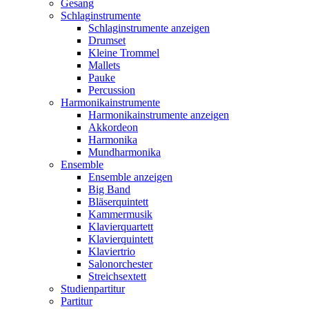
Gesang
Schlaginstrumente
Schlaginstrumente anzeigen
Drumset
Kleine Trommel
Mallets
Pauke
Percussion
Harmonikainstrumente
Harmonikainstrumente anzeigen
Akkordeon
Harmonika
Mundharmonika
Ensemble
Ensemble anzeigen
Big Band
Bläserquintett
Kammermusik
Klavierquartett
Klavierquintett
Klaviertrio
Salonorchester
Streichsextett
Studienpartitur
Partitur