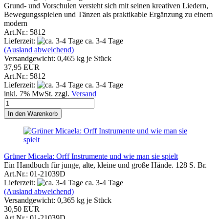
Grund- und Vorschulen versteht sich mit seinen kreativen Liedern,
Bewegungsspielen und Tänzen als praktikable Ergänzung zu einem
modern
Art.Nr.: 5812
Lieferzeit:
ca. 3-4 Tage
(Ausland abweichend)
Versandgewicht:
0,465
kg je Stück
37,95 EUR
Art.Nr.: 5812
Lieferzeit:
ca. 3-4 Tage
inkl. 7% MwSt. zzgl.
Versand
In den Warenkorb
Grüner Micaela: Orff Instrumente und wie man sie spielt
Ein Handbuch für junge, alte, kleine und große Hände. 128 S. Br.
Art.Nr.: 01-21039D
Lieferzeit:
ca. 3-4 Tage
(Ausland abweichend)
Versandgewicht:
0,365
kg je Stück
30,50 EUR
Art.Nr.: 01-21039D