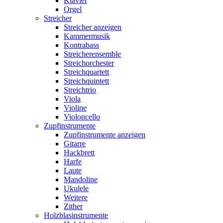
Klavier
Orgel
Streicher
Streicher anzeigen
Kammermusik
Kontrabass
Streicherensemble
Streichorchester
Streichquartett
Streichquintett
Streichtrio
Viola
Violine
Violoncello
Zupfinstrumente
Zupfinstrumente anzeigen
Gitarre
Hackbrett
Harfe
Laute
Mandoline
Ukulele
Weitere
Zither
Holzblasinstrumente