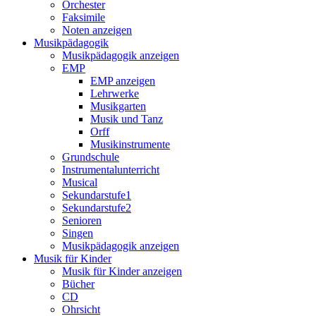
Orchester
Faksimile
Noten anzeigen
Musikpädagogik
Musikpädagogik anzeigen
EMP
EMP anzeigen
Lehrwerke
Musikgarten
Musik und Tanz
Orff
Musikinstrumente
Grundschule
Instrumentalunterricht
Musical
Sekundarstufe1
Sekundarstufe2
Senioren
Singen
Musikpädagogik anzeigen
Musik für Kinder
Musik für Kinder anzeigen
Bücher
CD
Ohrsicht