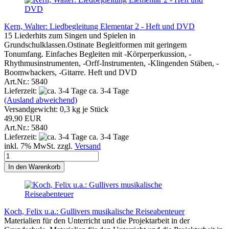
Kern, Walter: Liedbegleitung Elementar 2 - Heft und DVD
15 Liederhits zum Singen und Spielen in
Grundschulklassen.Ostinate Begleitformen mit geringem
Tonumfang. Einfaches Begleiten mit -Körperperkussion, -
Rhythmusinstrumenten, -Orff-Instrumenten, -Klingenden Stäben, -
Boomwhackers, -Gitarre. Heft und DVD
Art.Nr.: 5840
Lieferzeit:
ca. 3-4 Tage
(Ausland abweichend)
Versandgewicht:
0,3
kg je Stück
49,90 EUR
Art.Nr.: 5840
Lieferzeit:
ca. 3-4 Tage
inkl. 7% MwSt. zzgl.
Versand
In den Warenkorb
Koch, Felix u.a.: Gullivers musikalische Reiseabenteuer
Materialien für den Unterricht und die Projektarbeit in der