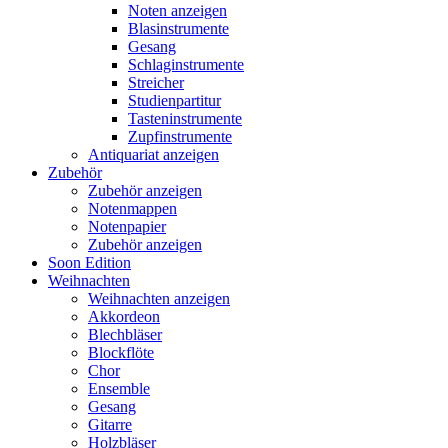
Noten anzeigen
Blasinstrumente
Gesang
Schlaginstrumente
Streicher
Studienpartitur
Tasteninstrumente
Zupfinstrumente
Antiquariat anzeigen
Zubehör
Zubehör anzeigen
Notenmappen
Notenpapier
Zubehör anzeigen
Soon Edition
Weihnachten
Weihnachten anzeigen
Akkordeon
Blechbläser
Blockflöte
Chor
Ensemble
Gesang
Gitarre
Holzbläser