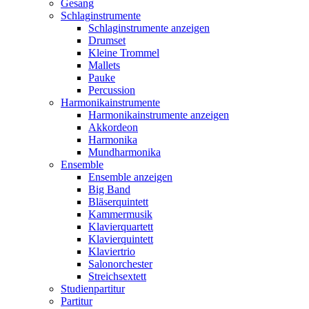
Gesang
Schlaginstrumente
Schlaginstrumente anzeigen
Drumset
Kleine Trommel
Mallets
Pauke
Percussion
Harmonikainstrumente
Harmonikainstrumente anzeigen
Akkordeon
Harmonika
Mundharmonika
Ensemble
Ensemble anzeigen
Big Band
Bläserquintett
Kammermusik
Klavierquartett
Klavierquintett
Klaviertrio
Salonorchester
Streichsextett
Studienpartitur
Partitur