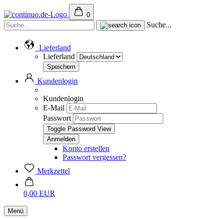
0
Suche...
Lieferland
Lieferland
Kundenlogin
Kundenlogin
E-Mail
Passwort
Toggle Password View
Konto erstellen
Passwort vergessen?
Merkzettel
0,00 EUR
Menü