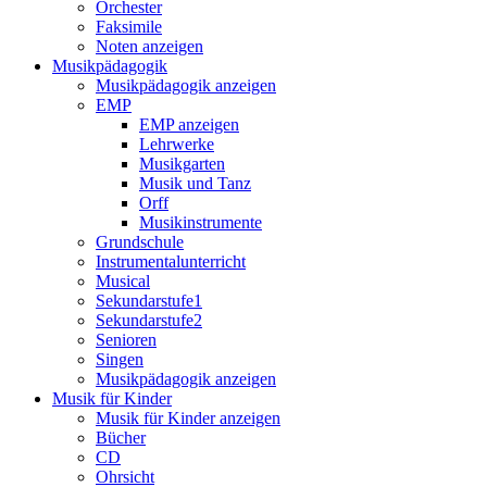
Orchester
Faksimile
Noten anzeigen
Musikpädagogik
Musikpädagogik anzeigen
EMP
EMP anzeigen
Lehrwerke
Musikgarten
Musik und Tanz
Orff
Musikinstrumente
Grundschule
Instrumentalunterricht
Musical
Sekundarstufe1
Sekundarstufe2
Senioren
Singen
Musikpädagogik anzeigen
Musik für Kinder
Musik für Kinder anzeigen
Bücher
CD
Ohrsicht