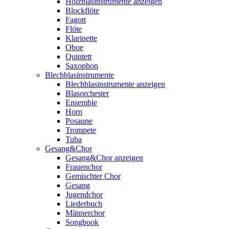
Holzblasinstrumente anzeigen
Blockflöte
Fagott
Flöte
Klarinette
Oboe
Quintett
Saxophon
Blechblasinstrumente
Blechblasinstrumente anzeigen
Blasorchester
Ensemble
Horn
Posaune
Trompete
Tuba
Gesang&Chor
Gesang&Chor anzeigen
Frauenchor
Gemischter Chor
Gesang
Jugendchor
Liederbuch
Männerchor
Songbook