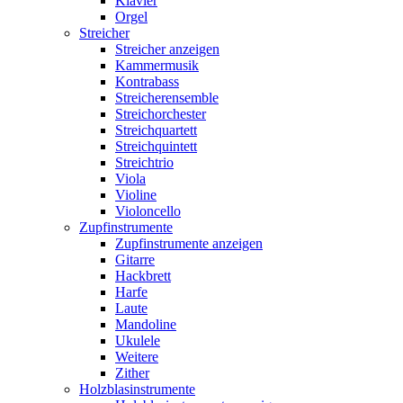
Klavier
Orgel
Streicher
Streicher anzeigen
Kammermusik
Kontrabass
Streicherensemble
Streichorchester
Streichquartett
Streichquintett
Streichtrio
Viola
Violine
Violoncello
Zupfinstrumente
Zupfinstrumente anzeigen
Gitarre
Hackbrett
Harfe
Laute
Mandoline
Ukulele
Weitere
Zither
Holzblasinstrumente