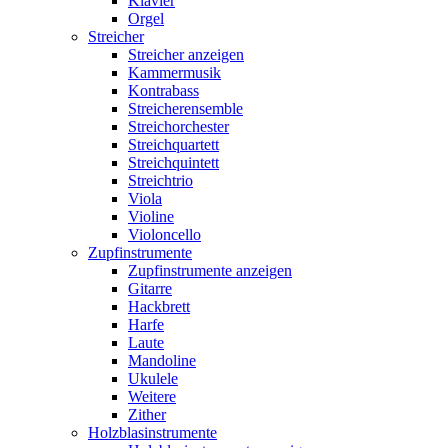
Klavier
Orgel
Streicher
Streicher anzeigen
Kammermusik
Kontrabass
Streicherensemble
Streichorchester
Streichquartett
Streichquintett
Streichtrio
Viola
Violine
Violoncello
Zupfinstrumente
Zupfinstrumente anzeigen
Gitarre
Hackbrett
Harfe
Laute
Mandoline
Ukulele
Weitere
Zither
Holzblasinstrumente