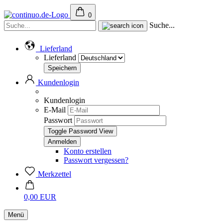
0
Suche...
Lieferland
Lieferland
Kundenlogin
Kundenlogin
E-Mail
Passwort
Toggle Password View
Konto erstellen
Passwort vergessen?
Merkzettel
0,00 EUR
Menü