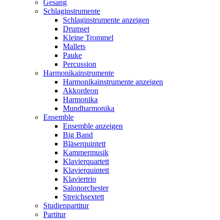
Gesang
Schlaginstrumente
Schlaginstrumente anzeigen
Drumset
Kleine Trommel
Mallets
Pauke
Percussion
Harmonikainstrumente
Harmonikainstrumente anzeigen
Akkordeon
Harmonika
Mundharmonika
Ensemble
Ensemble anzeigen
Big Band
Bläserquintett
Kammermusik
Klavierquartett
Klavierquintett
Klaviertrio
Salonorchester
Streichsextett
Studienpartitur
Partitur