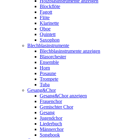
Holzblasinstrumente anzeigen
Blockflöte
Fagott
Flöte
Klarinette
Oboe
Quintett
Saxophon
Blechblasinstrumente
Blechblasinstrumente anzeigen
Blasorchester
Ensemble
Horn
Posaune
Trompete
Tuba
Gesang&Chor
Gesang&Chor anzeigen
Frauenchor
Gemischter Chor
Gesang
Jugendchor
Liederbuch
Männerchor
Songbook