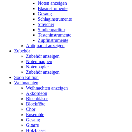
Noten anzeigen
Blasinstrumente
Gesang
Schlaginstrumente
Streicher
Studienpartitur
Tasteninstrumente
Zupfinstrumente
Antiquariat anzeigen
Zubehör
Zubehör anzeigen
Notenmappen
Notenpapier
Zubehör anzeigen
Soon Edition
Weihnachten
Weihnachten anzeigen
Akkordeon
Blechbläser
Blockflöte
Chor
Ensemble
Gesang
Gitarre
Holzbläser