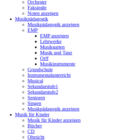
Orchester
Faksimile
Noten anzeigen
Musikpädagogik
Musikpädagogik anzeigen
EMP
EMP anzeigen
Lehrwerke
Musikgarten
Musik und Tanz
Orff
Musikinstrumente
Grundschule
Instrumentalunterricht
Musical
Sekundarstufe1
Sekundarstufe2
Senioren
Singen
Musikpädagogik anzeigen
Musik für Kinder
Musik für Kinder anzeigen
Bücher
CD
Ohrsicht