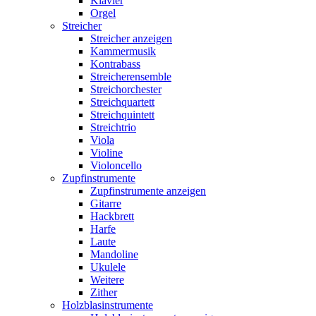
Klavier
Orgel
Streicher
Streicher anzeigen
Kammermusik
Kontrabass
Streicherensemble
Streichorchester
Streichquartett
Streichquintett
Streichtrio
Viola
Violine
Violoncello
Zupfinstrumente
Zupfinstrumente anzeigen
Gitarre
Hackbrett
Harfe
Laute
Mandoline
Ukulele
Weitere
Zither
Holzblasinstrumente