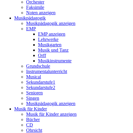
Orchester
Faksimile
Noten anzeigen
Musikpädagogik
Musikpädagogik anzeigen
EMP
EMP anzeigen
Lehrwerke
Musikgarten
Musik und Tanz
Orff
Musikinstrumente
Grundschule
Instrumentalunterricht
Musical
Sekundarstufe1
Sekundarstufe2
Senioren
Singen
Musikpädagogik anzeigen
Musik für Kinder
Musik für Kinder anzeigen
Bücher
CD
Ohrsicht