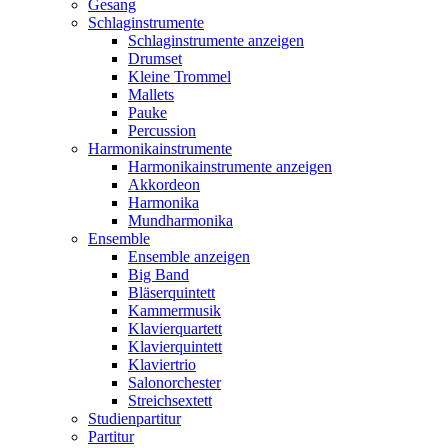
Gesang
Schlaginstrumente
Schlaginstrumente anzeigen
Drumset
Kleine Trommel
Mallets
Pauke
Percussion
Harmonikainstrumente
Harmonikainstrumente anzeigen
Akkordeon
Harmonika
Mundharmonika
Ensemble
Ensemble anzeigen
Big Band
Bläserquintett
Kammermusik
Klavierquartett
Klavierquintett
Klaviertrio
Salonorchester
Streichsextett
Studienpartitur
Partitur