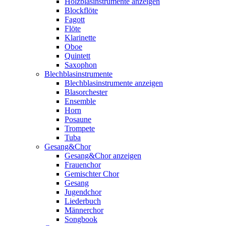
Holzblasinstrumente anzeigen
Blockflöte
Fagott
Flöte
Klarinette
Oboe
Quintett
Saxophon
Blechblasinstrumente
Blechblasinstrumente anzeigen
Blasorchester
Ensemble
Horn
Posaune
Trompete
Tuba
Gesang&Chor
Gesang&Chor anzeigen
Frauenchor
Gemischter Chor
Gesang
Jugendchor
Liederbuch
Männerchor
Songbook