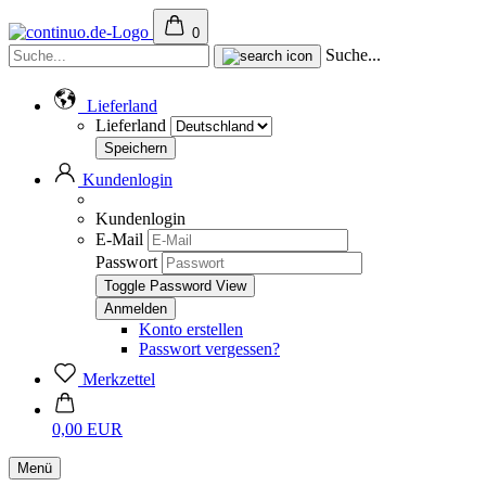
0
Suche...
Lieferland
Lieferland
Kundenlogin
Kundenlogin
E-Mail
Passwort
Toggle Password View
Konto erstellen
Passwort vergessen?
Merkzettel
0,00 EUR
Menü