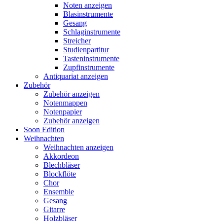
Noten anzeigen
Blasinstrumente
Gesang
Schlaginstrumente
Streicher
Studienpartitur
Tasteninstrumente
Zupfinstrumente
Antiquariat anzeigen
Zubehör
Zubehör anzeigen
Notenmappen
Notenpapier
Zubehör anzeigen
Soon Edition
Weihnachten
Weihnachten anzeigen
Akkordeon
Blechbläser
Blockflöte
Chor
Ensemble
Gesang
Gitarre
Holzbläser